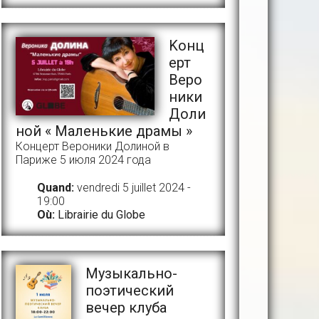
Kонц
ерт
Веро
ники
Доли
ной « Маленькие драмы »
Концерт Вероники Долиной в
Париже 5 июля 2024 года
Quand:
vendredi 5 juillet 2024 -
19:00
Où:
Librairie du Globe
Музыкально-
поэтический
вечер клуба