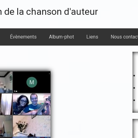
n de la chanson d'auteur
Évènements
Album-phot
Liens
Nous contac
B
l
p