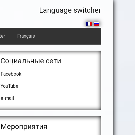
En-
Language switcher
tête
droit
ter
Français
arre
Социальные сети
atérale
Facebook
rincipale
YouTube
e-mail
Meроприятия