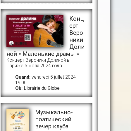
Kонц
ерт
Веро
ники
Доли
ной « Маленькие драмы »
Концерт Вероники Долиной в
Париже 5 июля 2024 года
Quand:
vendredi 5 juillet 2024 -
19:00
Où:
Librairie du Globe
Музыкально-
поэтический
вечер клуба