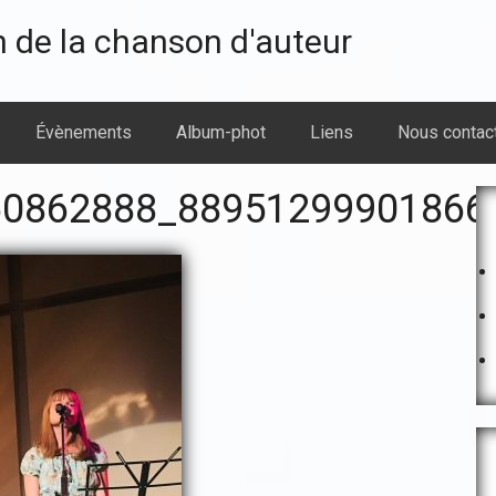
n de la chanson d'auteur
Évènements
Album-phot
Liens
Nous contac
B
60862888_88951299901866
l
p