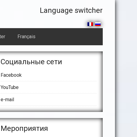
En-
Language switcher
tête
droit
ter
Français
arre
63936_n
Социальные сети
atérale
Facebook
rincipale
YouTube
e-mail
Meроприятия