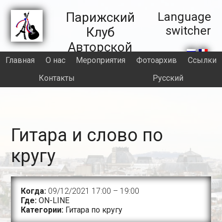
Skip
Skip
Skip
Skip
to
to
to
to
Правая
Парижский
Language
primary
main
primary
footer
switcher
Клуб
часть
navigation
content
sidebar
Авторской
секции
Песни
Главная
О нас
Meроприятия
Фотоархив
Ссылки
header
Контакты
Русский
Гитара и слово по
кругу
Когда:
09/12/2021 17:00
–
19:00
Где:
ON-LINE
Категории:
Гитара по кругу