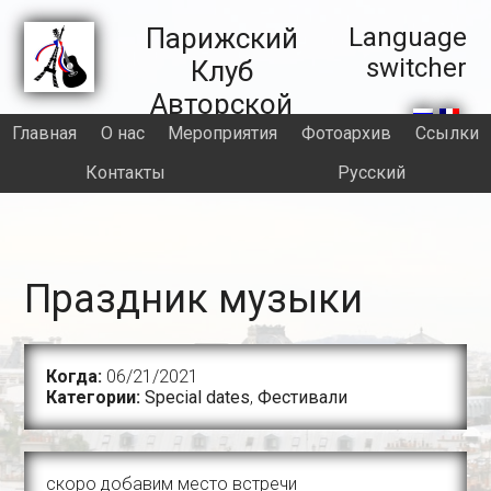
Skip
Skip
Skip
Skip
to
to
to
to
Правая
Парижский
Language
primary
main
primary
footer
switcher
Клуб
часть
navigation
content
sidebar
Авторской
секции
Песни
Главная
О нас
Meроприятия
Фотоархив
Ссылки
header
Контакты
Русский
Праздник музыки
Когда:
06/21/2021
Категории:
Special dates
,
Фестивали
скоро добавим место встречи