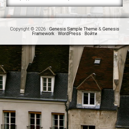
Copyright © 2026 ·
Genesis Sample Theme
&
Genesis
Framework
·
WordPress
·
Войти