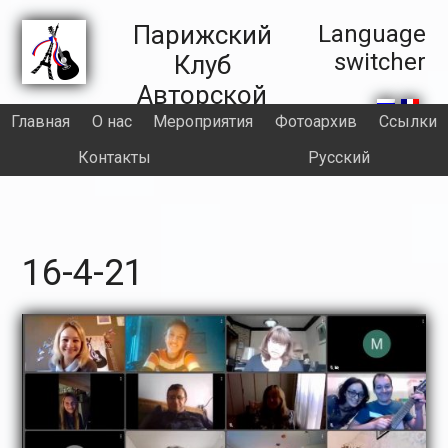
Skip
Skip
Skip
Skip
to
to
to
to
Правая
Парижский
Language
primary
main
primary
footer
switcher
Клуб
часть
navigation
content
sidebar
Авторской
секции
Песни
Главная
О нас
Meроприятия
Фотоархив
Ссылки
header
Контакты
Русский
16-4-21