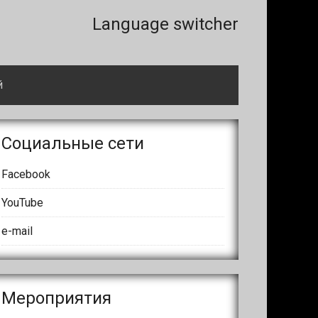
Правая
Language switcher
часть
секции
й
header
сновной
Социальные сети
айдбар
Facebook
YouTube
e-mail
Meроприятия