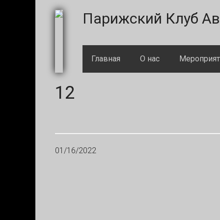
Skip
Skip
Skip
Skip
Парижский Клуб Ав
to
to
to
to
primary
main
primary
footer
navigation
content
sidebar
Главная
О нас
Meроприят
12
01/16/2022