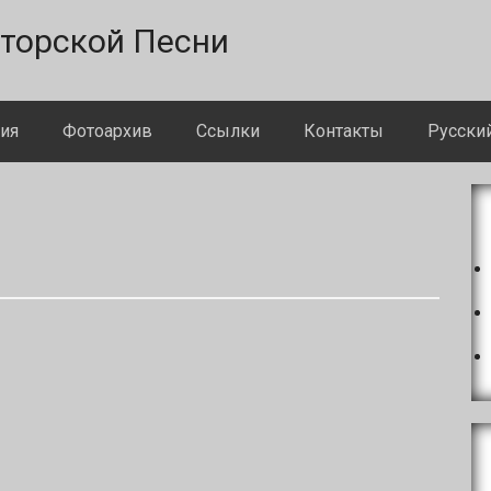
торской Песни
ия
Фотоархив
Ссылки
Контакты
Русски
О
с