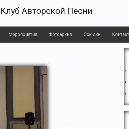
Клуб Авторской Песни
Meроприятия
Фотоархив
Ссылки
Контак
О
с