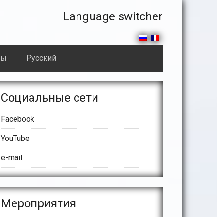
Правая
Language switcher
часть
секции
ты
Русский
header
сновной
Социальные сети
айдбар
Facebook
YouTube
e-mail
Meроприятия