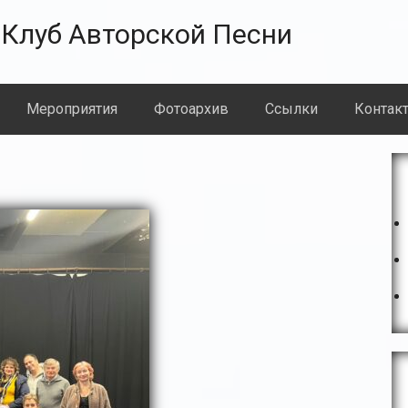
Клуб Авторской Песни
Meроприятия
Фотоархив
Ссылки
Контак
О
с