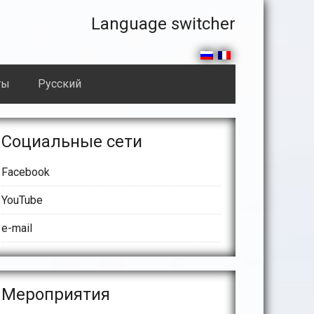
Правая
Language switcher
часть
секции
ты
Русский
header
сновной
Социальные сети
айдбар
Facebook
YouTube
e-mail
Meроприятия