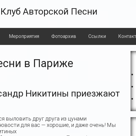
Клуб Авторской Песни
Meроприятия
Фотоархив
Ссылки
Контак
О
есни в Париже
с
ксандр Никитины приезжают
тся выловить друг друга из цунами
вости для вас — хорошие, и даже очень! Мы
итиных