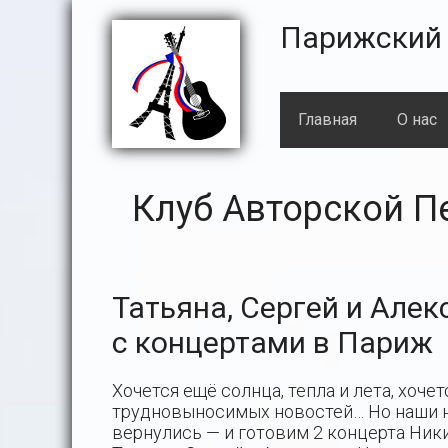
Skip
Skip
Skip
Skip
Парижский 
to
to
to
to
primary
main
primary
footer
navigation
content
sidebar
Главная
О нас
Клуб Авторской П
Татьяна, Сергей и Але
с концертами в Париж
Хочется ещё солнца, тепла и лета, хоче
трудновыносимых новостей… Но наши но
вернулись — и готовим 2 концерта Ник