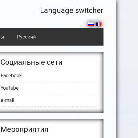
Правая
Language switcher
часть
секции
ты
Русский
header
сновной
Социальные сети
айдбар
Facebook
YouTube
e-mail
Meроприятия