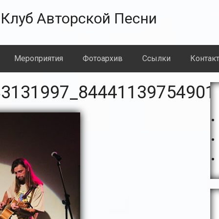
Клуб Авторской Песни
Meроприятия
Фотоархив
Ссылки
Контак
О
83131997_84441139754901
с