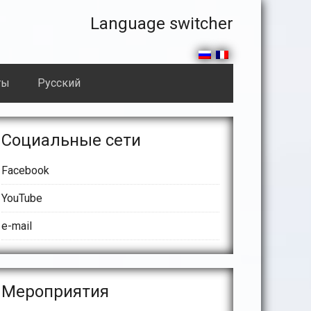
Правая
Language switcher
часть
секции
ты
Русский
header
сновной
17632_n
Социальные сети
айдбар
Facebook
YouTube
e-mail
Meроприятия